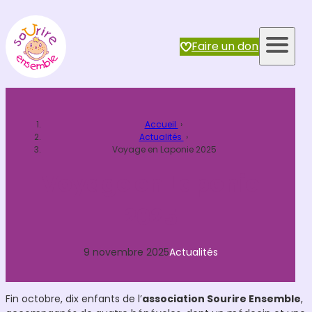
Aller
au
contenu
Faire un don
Accueil
›
Actualités
›
Voyage en Laponie 2025
Voyage en Laponie
2025
9 novembre 2025
Actualités
Fin octobre, dix enfants de l’
association Sourire Ensemble
,