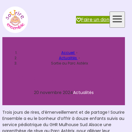
Aller
au
contenu
Faire un don
Accueil
›
Actualités
›
Sortie au Parc Astérix
Sortie au Parc Astérix
20 novembre 2024
Actualités
Trois jours de rires, d’émerveillement et de partage ! Sourire
Ensemble a eu le bonheur d’offrir à douze enfants suivis au
service pédiatrique du GHR Mulhouse Sud Alsace une
parenthèse de rêve au Parc Astérix, pour alléger leur